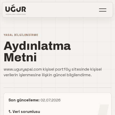
İçeriğe geç
Menüyü
YASAL BILGILENDIRME
Aydınlatma
Metni
www.uguryapal.com kişisel portföy sitesinde kişisel
verilerin işlenmesine ilişkin güncel bilgilendirme.
Son güncelleme:
02.07.2026
1. Veri sorumlusu